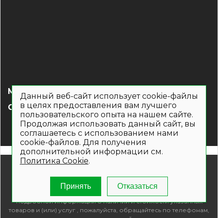
МЕНЮ
Данный веб-сайт использует cookie-файлы
в целях предоставления вам лучшего
СОЦ СЕТИ
пользовательского опыта на нашем сайте.
Продолжая использовать данный сайт, вы
соглашаетесь с использованием нами
cookie-файлов. Для получения
дополнительной информации см.
Политика Cookie
.
© 2019- 2026. Общество с ограниченной ответственностью
«Кронекс»
Информация на сайте носит рекламно-информационный
Принять
Отказаться
характер и не является публичной офертой. Для получения
подробной информации о наличии и стоимости указанных
товаров и (или) услуг , пожалуйста, обращайтесь по телефонам,