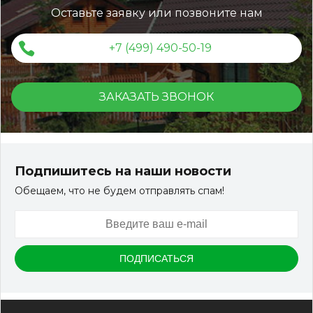
Оставьте заявку или позвоните нам
+7 (499) 490-50-19
ЗАКАЗАТЬ ЗВОНОК
Террасная доска ДПК Outdoor 3D 150*25*3000 мм.
STORM/вельвет серый микс холодный
Подпишитесь на наши новости
Обещаем, что не будем отправлять спам!
Артикул:
DPK-2329
Размер
150*25*3000 мм
Цвет
Серый микс холодный
В наличии
Цена:
-
+
2 322.88
RUB / шт