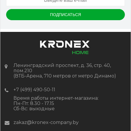
Размер
150*25*3000 мм
Цвет
Серый микс холодный
В наличии
Цена:
-
+
2 322.88
RUB / шт
КУПИТЬ
Ленинградский проспект, д. 36, стр. 40,
пом.210
(ВТБ-Арена, 710 метров от метро Динамо)
+7 (499) 490-50-11
Время работы интернет-магазина:
Пн-Пт: 8.30 - 17.15
Сб-Вс: выходные
zakaz@kronex-company.by