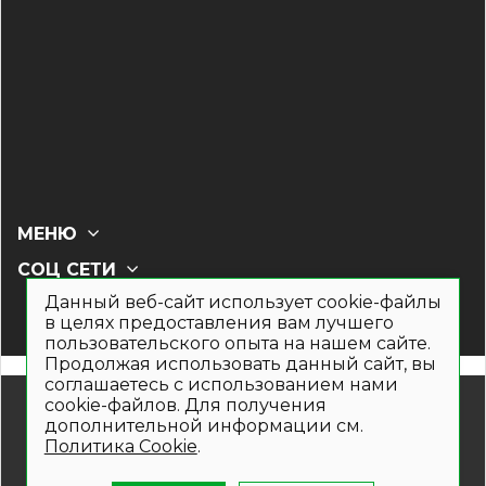
МЕНЮ
СОЦ СЕТИ
Данный веб-сайт использует cookie-файлы
в целях предоставления вам лучшего
пользовательского опыта на нашем сайте.
Продолжая использовать данный сайт, вы
соглашаетесь с использованием нами
© 2019- 2026. Общество с ограниченной ответственностью
cookie-файлов. Для получения
«Кронекс»
дополнительной информации см.
Информация на сайте носит рекламно-информационный
Политика Cookie
.
характер и не является публичной офертой. Для получения
подробной информации о наличии и стоимости указанных