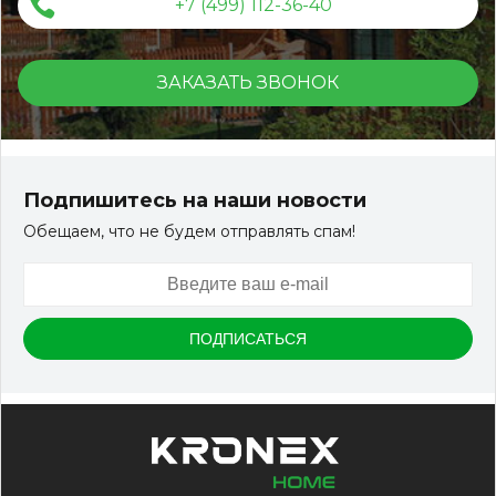
+7 (499) 112-36-40
ЗАКАЗАТЬ ЗВОНОК
Террасная доска ДПК Outdoor 3D 150*25*3000 мм.
STORM/вельвет серый микс холодный
Подпишитесь на наши новости
Обещаем, что не будем отправлять спам!
Артикул:
DPK-2329
Размер
150*25*3000 мм
Цвет
Серый микс холодный
В наличии
Цена:
-
+
2 322.88
RUB / шт
КУПИТЬ