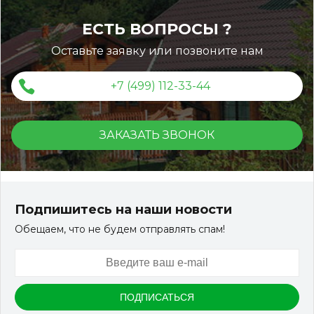
ЕСТЬ ВОПРОСЫ ?
Оставьте заявку или позвоните нам
+7 (499) 112-33-44
ЗАКАЗАТЬ ЗВОНОК
Террасная доска ДПК Outdoor 3D 150*25*3000 мм.
STORM/вельвет серый микс холодный
Подпишитесь на наши новости
Обещаем, что не будем отправлять спам!
Артикул:
DPK-2329
Размер
150*25*3000 мм
Цвет
Серый микс холодный
В наличии