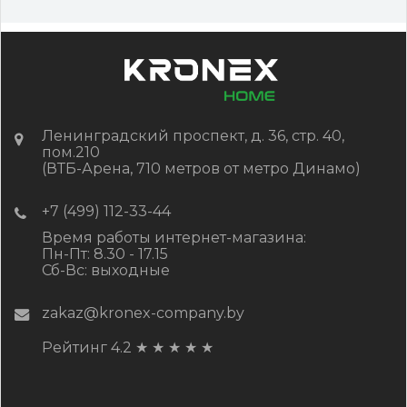
Цена:
-
+
2 322.88
RUB / шт
КУПИТЬ
Ленинградский проспект, д. 36, стр. 40,
пом.210
(ВТБ-Арена, 710 метров от метро Динамо)
+7 (499) 112-33-44
Время работы интернет-магазина:
Пн-Пт: 8.30 - 17.15
Сб-Вс: выходные
zakaz@kronex-company.by
Рейтинг 4.2
★
★
★
★
★