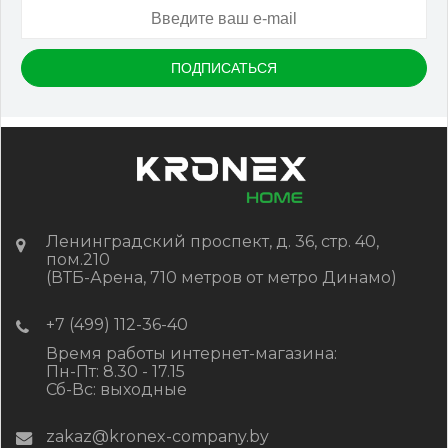
Размер
150*25*3000 мм
Цвет
Серый микс холодный
В наличии
Цена:
-
+
2 322.88
RUB / шт
КУПИТЬ
Ленинградский проспект, д. 36, стр. 40,
пом.210
(ВТБ-Арена, 710 метров от метро Динамо)
+7 (499) 112-36-40
Время работы интернет-магазина:
Пн-Пт: 8.30 - 17.15
Сб-Вс: выходные
zakaz@kronex-company.by