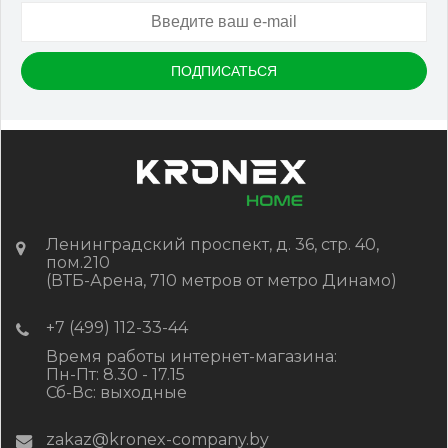
Размер
150*25*3000 мм
Цвет
Серый микс холодный
В наличии
Цена:
-
+
2 322.88
RUB / шт
КУПИТЬ
Ленинградский проспект, д. 36, стр. 40,
пом.210
(ВТБ-Арена, 710 метров от метро Динамо)
+7 (499) 112-33-44
Время работы интернет-магазина:
Пн-Пт: 8.30 - 17.15
Сб-Вс: выходные
zakaz@kronex-company.by