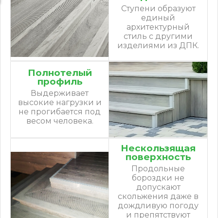
Ступени образуют
единый
архитектурный
стиль с другими
изделиями из ДПК.
Полнотелый
профиль
Выдерживает
высокие нагрузки и
не прогибается под
весом человека.
Нескользящая
поверхность
Продольные
бороздки не
допускают
скольжения даже в
дождливую погоду
и препятствуют