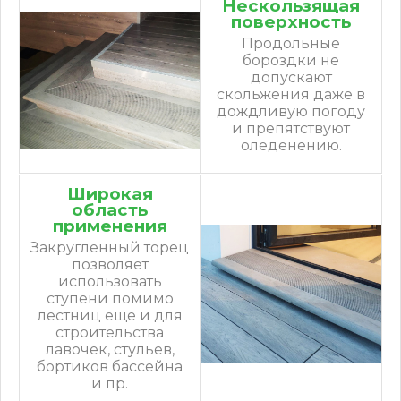
Нескользящая
поверхность
Продольные
бороздки не
допускают
скольжения даже в
дождливую погоду
и препятствуют
оледенению.
Широкая
область
применения
Закругленный торец
позволяет
использовать
ступени помимо
лестниц еще и для
строительства
лавочек, стульев,
бортиков бассейна
и пр.