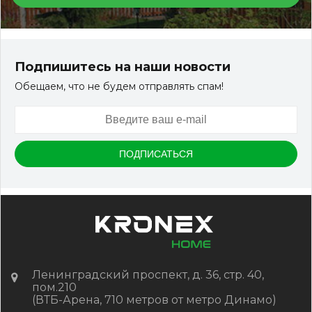
Террасная доска ДПК Outdoor 3D 150*25*3000 мм.
STORM/вельвет серый микс холодный
Подпишитесь на наши новости
Обещаем, что не будем отправлять спам!
Артикул:
DPK-2329
Размер
150*25*3000 мм
Цвет
Серый микс холодный
В наличии
Цена:
-
+
2 322.88
RUB / шт
КУПИТЬ
Ленинградский проспект, д. 36, стр. 40,
пом.210
(ВТБ-Арена, 710 метров от метро Динамо)