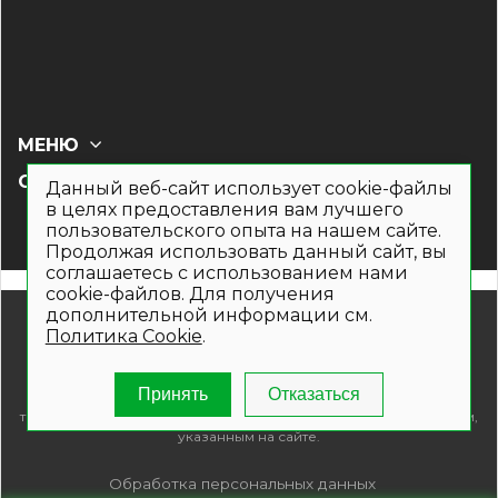
МЕНЮ
СОЦ СЕТИ
Данный веб-сайт использует cookie-файлы
в целях предоставления вам лучшего
пользовательского опыта на нашем сайте.
Продолжая использовать данный сайт, вы
соглашаетесь с использованием нами
cookie-файлов. Для получения
дополнительной информации см.
© 2019- 2026. Общество с ограниченной ответственностью
Политика Cookie
.
«Кронекс»
Информация на сайте носит рекламно-информационный
характер и не является публичной офертой. Для получения
Принять
Отказаться
подробной информации о наличии и стоимости указанных
товаров и (или) услуг , пожалуйста, обращайтесь по телефонам,
указанным на сайте.
Обработка персональных данных