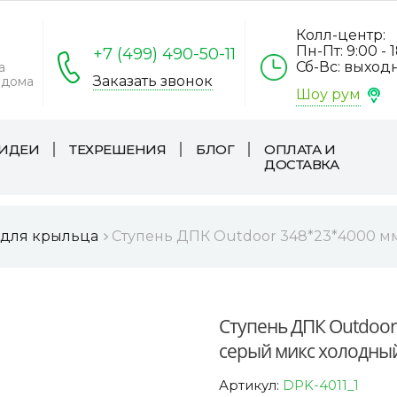
Колл-центр:
Пн-Пт: 9:00 - 
+7 (499) 490-50-11
Сб-Вс: выход
а
Заказать звонок
 дома
Шоу рум
ИДЕИ
ТЕХРЕШЕНИЯ
БЛОГ
ОПЛАТА И
ДОСТАВКА
 для крыльца
Ступень ДПК Outdoor 348*23*4000 м
Ступень ДПК Outdoor
серый микс холодны
Артикул:
DPK-4011_1