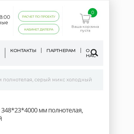
0
18:00
РАСЧЕТ ПО ПРОЕКТУ
ные
Ваша корзина
КАБИНЕТ ДИЛЕРА
пуста
КОНТАКТЫ
ПАРТНЕРАМ
О
НАС
м полнотелая, серый микс холодный
 348*23*4000 мм полнотелая,
й