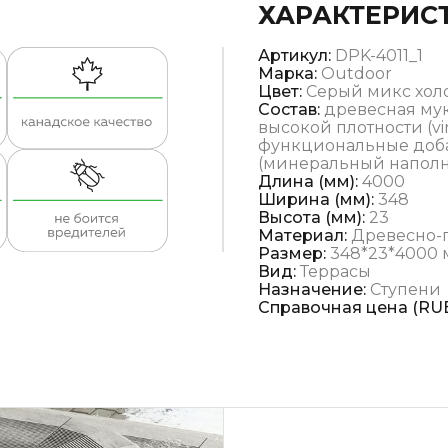
ХАРАКТЕРИС
Артикул:
DPK-4011_1
Марка:
Outdoor
Цвет:
Серый микс хо
Состав:
древесная мук
высокой плотности (vi
функциональные доба
(минеральный наполни
Длина (мм):
4000
Ширина (мм):
348
Высота (мм):
23
Материал:
Древесно-
Размер:
348*23*4000
Вид:
Террасы
Назначение:
Ступени
Справочная цена (RUB