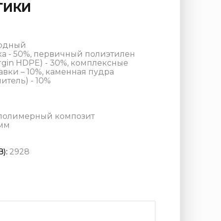
ТИКИ
лодный
а - 50%, первичный полиэтилен
rgin HDPE) - 30%, комплексные
вки – 10%, каменная пудра
тель) - 10%
полимерный композит
 мм
):
2928