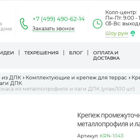
Колл-центр:
Пн-Пт: 9:00 - 
+7 (499) 490-62-14
Сб-Вс: выхо
а
Заказать звонок
 дома
Шоу рум
ИДЕИ
ТЕХРЕШЕНИЯ
БЛОГ
ОПЛАТА И
ДОСТАВКА
а из ДПК
Комплектующие и крепеж для террас
Кр
лаги ДПК
аса из металлопрофиля и лаги ДПК (упак/100 шт)
Крепеж промежуточны
металлопрофиля и ла
Артикул:
KRN-1043