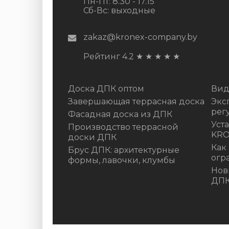
Пн-Пт: 8.30 - 17.15
Сб-Вс: выходные
zakaz@kronex-company.by
Рейтинг 4.2
★
★
★
★
★
Доска ДПК оптом
Вид
Завершающая террасная доска
Экс
рег
Фасадная доска из ДПК
Уст
Производство террасной
KR
доски ДПК
Как
Брус ДПК: архитектурные
огр
формы, лавочки, клумбы
Нов
ДП