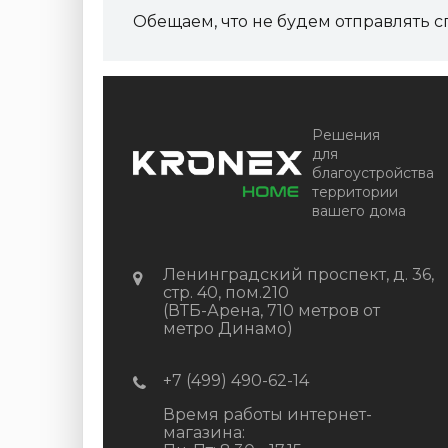
Артикул:
DPK-2329
Обещаем, что не будем отправлять с
Размер
150*25*3000 мм
Цвет
Серый микс холодный
В наличии
Цена:
+
-
+
Решения
2 322.88
RUB / шт
для
благоустройства
КУПИТЬ
территории
вашего дома
Ленинградский проспект, д. 36,
стр. 40, пом.210
(ВТБ-Арена, 710 метров от
метро Динамо)
+7 (499) 490-62-14
Время работы интернет-
магазина: