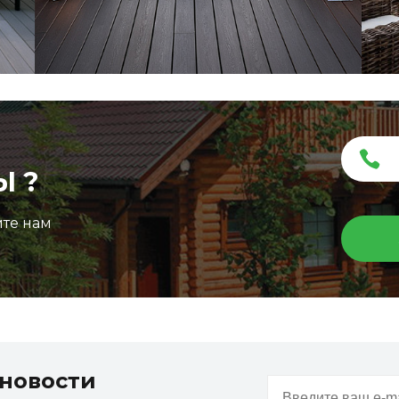
Ы ?
ите нам
Террасная доска ДПК Outdoor 3D
150*25*3000 мм. STORM/вельвет графит микс
новости