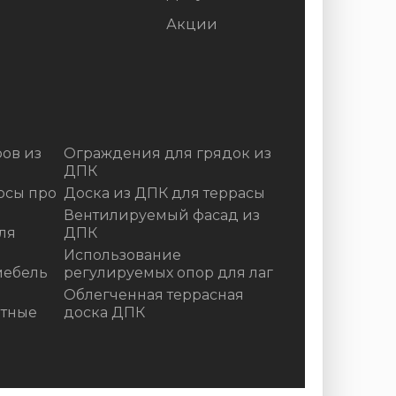
Акции
ов из
Ограждения для грядок из
ДПК
осы про
Доска из ДПК для террасы
Вентилируемый фасад из
ля
ДПК
Использование
мебель
регулируемых опор для лаг
Облегченная террасная
итные
доска ДПК