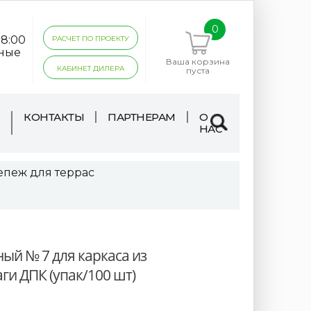
0
18:00
РАСЧЕТ ПО ПРОЕКТУ
дные
Ваша корзина
КАБИНЕТ ДИЛЕРА
пуста
КОНТАКТЫ
ПАРТНЕРАМ
О
НАС
епеж для террас
й № 7 для каркаса из
ги ДПК (упак/100 шт)