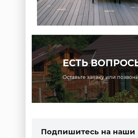
ЕСТЬ ВОПРОС
Оставьте заявку или позвон
Террасная доска ДПК Outdoor 3D
микс
150*25*3000 мм. STORM/вельвет серый микс
холодный
Подпишитесь на наши 