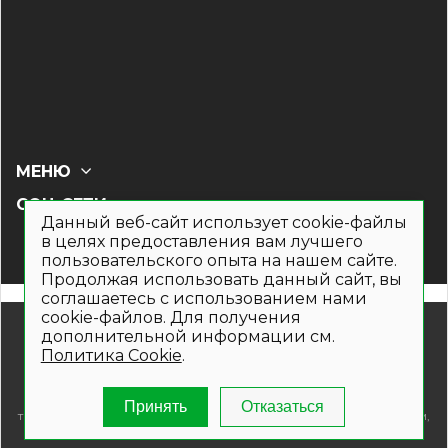
МЕНЮ
СОЦ СЕТИ
Данный веб-сайт использует cookie-файлы
в целях предоставления вам лучшего
пользовательского опыта на нашем сайте.
Продолжая использовать данный сайт, вы
соглашаетесь с использованием нами
cookie-файлов. Для получения
© 2019- 2026. Общество с ограниченной ответственностью
дополнительной информации см.
«Кронекс»
Политика Cookie
.
Информация на сайте носит рекламно-информационный
характер и не является публичной офертой. Для получения
подробной информации о наличии и стоимости указанных
Принять
Отказаться
товаров и (или) услуг , пожалуйста, обращайтесь по телефонам,
указанным на сайте.