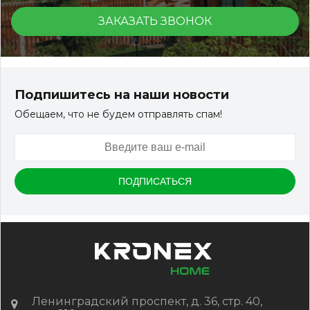
ЗАКАЗАТЬ ЗВОНОК
Террасная доска ДПК Outdoor 3D 150*25*3000 мм.
STORM/вельвет серый микс холодный
Подпишитесь на наши новости
Обещаем, что не будем отправлять спам!
Артикул:
DPK-2329
Размер
150*25*3000 мм
Цвет
Серый микс холодный
В наличии
Цена:
-
+
2 322.88
RUB / шт
КУПИТЬ
Ленинградский проспект, д. 36, стр. 40,