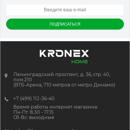
Артикул:
DPK-2329
Размер
150*25*3000 мм
Цвет
Серый микс холодный
В наличии
Цена:
-
+
2 322.88
RUB / шт
КУПИТЬ
Ленинградский проспект, д. 36, стр. 40,
пом.210
(ВТБ-Арена, 710 метров от метро Динамо)
+7 (499) 112-36-40
Время работы интернет-магазина:
Пн-Пт: 8.30 - 17.15
Сб-Вс: выходные