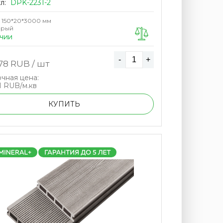
л:
DPK-2231-2
150*20*3000 мм
ерый
чии
-
+
78
RUB / шт
чная цена:
51 RUB/м.кв
КУПИТЬ