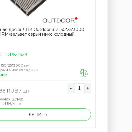
ная доска ДПК Outdoor 3D 150*25*3000
ORM/вельвет серый микс холодный
л:
DPK-2329
150*25*3000 мм
рый микс холодный
чии
-
+
.88
RUB / шт
чная цена:
6 RUB/м.кв
КУПИТЬ