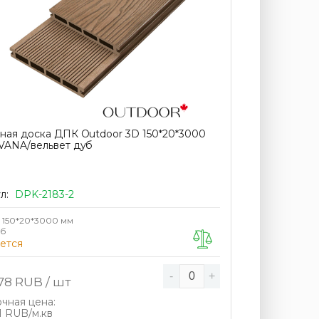
ная доска ДПК Outdoor 3D 150*20*3000
VANA/вельвет дуб
л:
DPK-2183-2
150*20*3000 мм
уб
ется
-
+
78
RUB / шт
чная цена:
51 RUB/м.кв