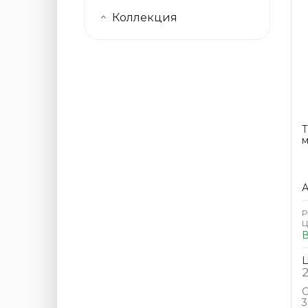
Коллекция
Т
м
А
Р
Ц
В
Ц
2
С
3