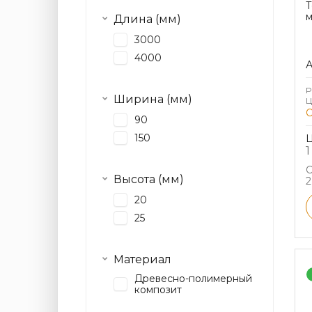
Т
м
Длина (мм)
3000
4000
А
Р
Ширина (мм)
Ц
90
150
Ц
1
С
Высота (мм)
2
20
25
Материал
Древесно-полимерный
композит