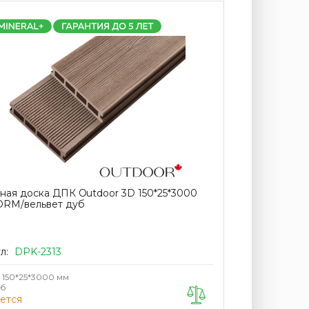
ная доска ДПК Outdoor 3D 150*25*3000
ORM/вельвет дуб
л:
DPK-2313
150*25*3000 мм
уб
ется