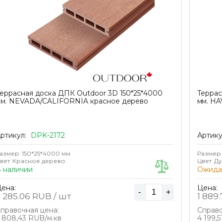
еррасная доска ДПК Outdoor 3D 150*25*4000
Террас
м. NEVADA/CALIFORNIA красное дерево
мм. HA
ртикул:
DPK-2172
Артику
азмер
150*25*4000 мм
Размер
вет
Красное дерево
Цвет
Д
 наличии
Ожида
ена:
Цена:
-
+
 285.06
RUB / шт
1 889.
правочная цена:
Справо
 808,43 RUB/м.кв
4 199,