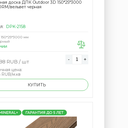
ная доска ДПК Outdoor 3D 150*25*3000
ORM/вельвет черная
л:
DPK-2158
150*25*3000 мм
ерный
чии
-
+
.88
RUB / шт
чная цена:
6 RUB/м.кв
КУПИТЬ