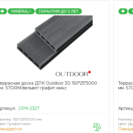
еррасная доска ДПК Outdoor 3D 150*25*3000
Террас
м. STORM/вельвет графит микс
мм. ST
ртикул:
DPK-2327
Артику
азмер
150*25*3000 мм
Размер
вет
Графит микс
Цвет
Д
Ожидается
Ожида