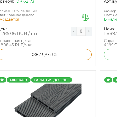
ртикул:
DPK-2173
Артику
азмер
150*25*4000 мм
Размер
вет
Красное дерево
Цвет
С
Ожидается
В нали
ена:
Цена:
-
+
 285.06
RUB / шт
1 889.
правочная цена:
Справо
 808,43 RUB/м.кв
4 199,
ОЖИДАЕТСЯ