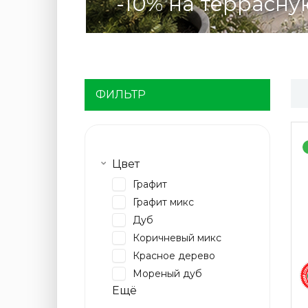
-10% на террасну
ссчитать
ФИЛЬТР
Цвет
Графит
Графит микс
Дуб
Коричневый микс
Красное дерево
Мореный дуб
Ещё