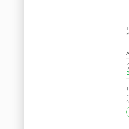
Т
м
А
Р
Ц
В
Ц
1
С
4