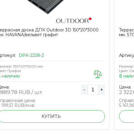
еррасная доска ДПК Outdoor 3D 150*20*3000
Террас
м. HAVANA/вельвет графит
мм. ST
ртикул:
DPK-2228-2
Артику
азмер
150*20*3000 мм
Размер
вет
Графит
Цвет
Се
 наличии
В нали
ена:
Цена:
-
+
 889.78
RUB / шт
2 322
правочная цена:
Справо
 199,51 RUB/м.кв
5 161,9
КУПИТЬ