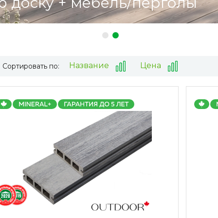
ю доску + мебель/перголы
Название
Цена
Сортировать по: