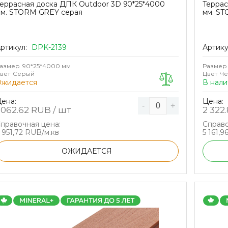
еррасная доска ДПК Outdoor 3D 90*25*4000
Террас
м. STORM GREY серая
мм. ST
ртикул:
DPK-2139
Артику
азмер
90*25*4000 мм
Размер
вет
Серый
Цвет
Ч
Ожидается
В нали
ена:
Цена:
-
+
 062.62
RUB / шт
2 322
правочная цена:
Справо
 951,72 RUB/м.кв
5 161,9
ОЖИДАЕТСЯ