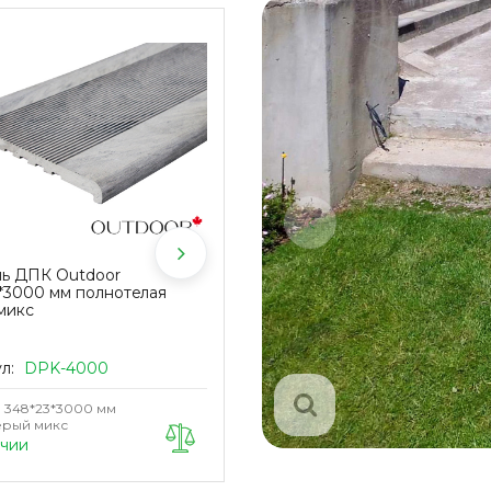
нь ДПК Outdoor
Ступень ДПК Outdoor
*3000 мм полнотелая
348*23*4000 мм полнотелая
микс
серая микс
ул:
DPK-4000
Артикул:
DPK-4001
348*23*3000 мм
Размер
348*23*4000 мм
рый микс
Цвет
Серый микс
ичии
В наличии