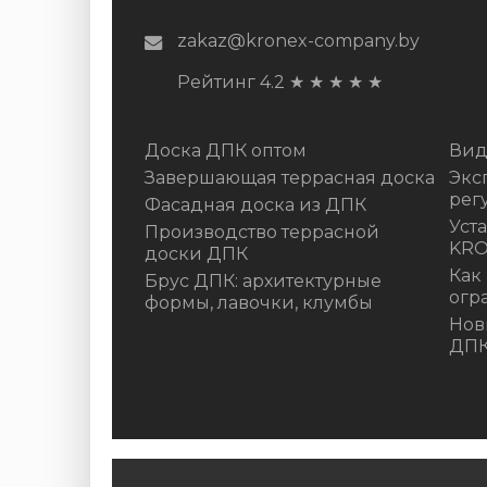
zakaz@kronex-company.by
Рейтинг 4.2
★
★
★
★
★
Доска ДПК оптом
Вид
Завершающая террасная доска
Экс
рег
Фасадная доска из ДПК
Уст
Производство террасной
KR
доски ДПК
Как
Брус ДПК: архитектурные
огр
формы, лавочки, клумбы
Нов
ДП