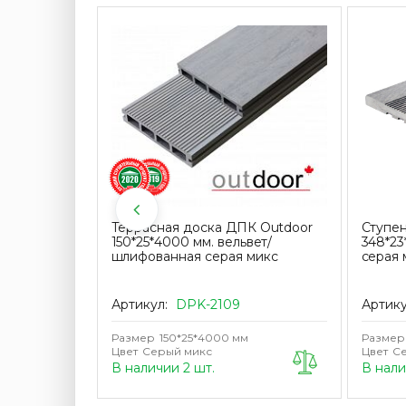
KRONEX
Террасная доска ДПК Outdoor
Ступе
щая
150*25*4000 мм. вельвет/
348*23
шлифованная серая микс
серая 
Артикул:
DPK-2109
Артик
Размер
150*25*4000 мм
Размер
Цвет
Серый микс
Цвет
Се
В наличии 2 шт.
В нал