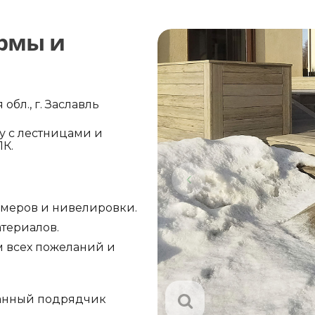
ормы и
бл., г. Заславль
у с лестницами и
К.
амеров и нивелировки.
териалов.
м всех пожеланий и
анный подрядчик