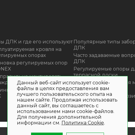
ы ДПК и где его используют
Популярные типы забор
ДПК
плуатируемая кровля на
улируемых опорах
Часто задаваемые вопр
ДПК
ановка регулируемых опор
ONEX
Регулируемые опоры д
террасной доски
 правильно монтировать
аждения из ДПК?
Премиальная садовая 
Данный веб-сайт использует cookie-
файлы в целях предоставления вам
из ротанга Outdoor
инка! Моющее средство для
лучшего пользовательского опыта на
К
Нескользящие композ
нашем сайте. Продолжая использовать
ступени
данный сайт, вы соглашаетесь с
использованием нами cookie-файлов.
Для получения дополнительной
информации см.
Политика Cookie
.