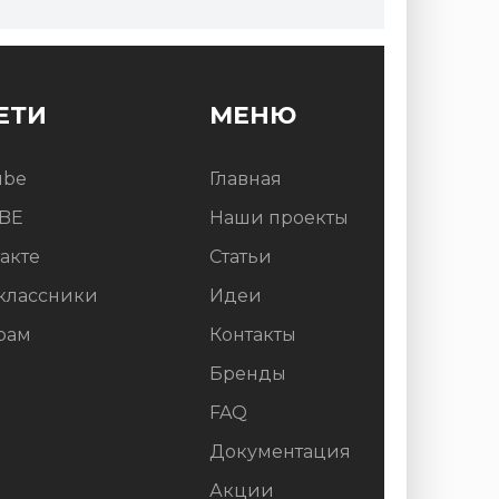
ЕТИ
МЕНЮ
ube
Главная
BE
Наши проекты
акте
Статьи
классники
Идеи
рам
Контакты
Бренды
FAQ
Документация
Акции