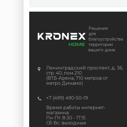
Решения
для
благоустройства
территории
вашего дома
Ленинградский проспект, д. 36,
стр. 40, пом.210
(ВТБ-Арена, 710 метров от
метро Динамо)
+7 (499) 490-50-19
Время работы интернет-
магазина:
Пн-Пт: 8.30 - 17.15
Сб-Вс: выходные