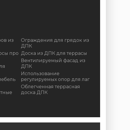
ов из
Ограждения для грядок из
ДПК
осы про
Доска из ДПК для террасы
Вентилируемый фасад из
ля
ДПК
Использование
мебель
регулируемых опор для лаг
Облегченная террасная
итные
доска ДПК