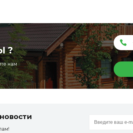
Ы ?
ите нам
новости
пам!