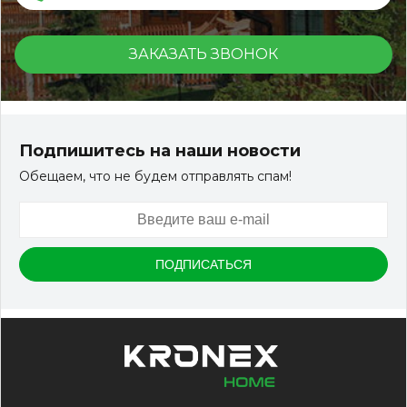
ЗАКАЗАТЬ ЗВОНОК
Террасная доска ДПК Outdoor 3D 150*25*3000 мм.
STORM/вельвет серый микс холодный
Подпишитесь на наши новости
Обещаем, что не будем отправлять спам!
Артикул:
DPK-2329
Размер
150*25*3000 мм
Цвет
Серый микс холодный
В наличии
Цена:
-
+
2 322.88
RUB / шт
КУПИТЬ