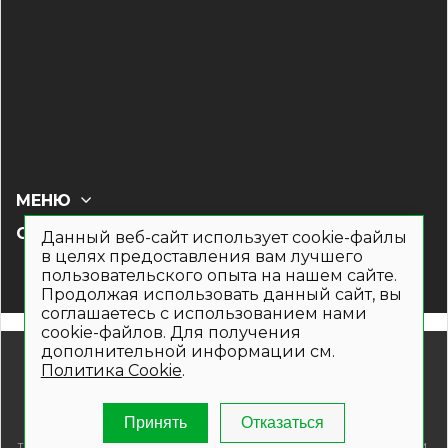
МЕНЮ
СОЦ СЕТИ
Данный веб-сайт использует cookie-файлы
в целях предоставления вам лучшего
пользовательского опыта на нашем сайте.
Продолжая использовать данный сайт, вы
соглашаетесь с использованием нами
cookie-файлов. Для получения
дополнительной информации см.
© 2019- 2026. Общество с ограниченной ответственностью
Политика Cookie
.
«Кронекс»
Информация на сайте носит рекламно-информационный
характер и не является публичной офертой. Для получения
Принять
Отказаться
подробной информации о наличии и стоимости указанных
товаров и (или) услуг , пожалуйста, обращайтесь по телефонам,