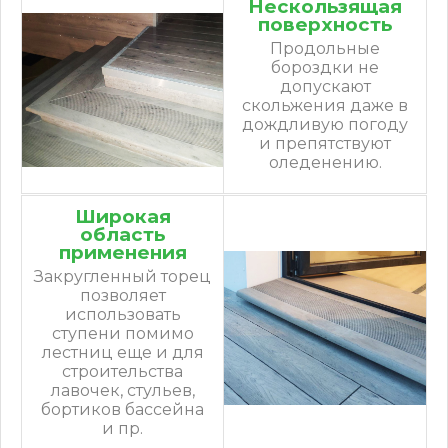
Нескользящая
поверхность
Продольные
бороздки не
допускают
скольжения даже в
дождливую погоду
и препятствуют
оледенению.
Широкая
область
применения
Закругленный торец
позволяет
использовать
ступени помимо
лестниц еще и для
строительства
лавочек, стульев,
бортиков бассейна
и пр.