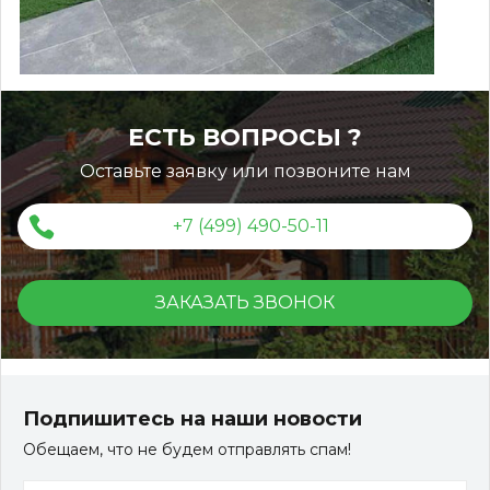
Монтаж забора из
универсальной доски ДПК
ЕСТЬ ВОПРОСЫ ?
Монтаж вентфасада из
Оставьте заявку или позвоните нам
универсальной доски ДПК
+7 (499) 490-50-11
ЗАКАЗАТЬ ЗВОНОК
Террасная доска ДПК Outdoor 3D 150*25*3000 мм.
STORM/вельвет серый микс холодный
Подпишитесь на наши новости
Обещаем, что не будем отправлять спам!
Артикул:
DPK-2329