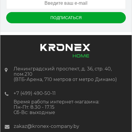
Размер
150*25*3000 мм
Цвет
Серый микс холодный
В наличии
Цена:
-
+
2 322.88
RUB / шт
КУПИТЬ
Ленинградский проспект, д. 36, стр. 40,
пом.210
(ВТБ-Арена, 710 метров от метро Динамо)
+7 (499) 490-50-11
Время работы интернет-магазина:
Пн-Пт: 8.30 - 17.15
Сб-Вс: выходные
zakaz@kronex-company.by