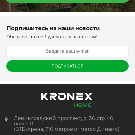
Террасная доска ДПК Outdoor 3D 150*25*3000 мм.
STORM/вельвет серый микс холодный
Подпишитесь на наши новости
Обещаем, что не будем отправлять спам!
Артикул:
DPK-2329
Размер
150*25*3000 мм
Цвет
Серый микс холодный
В наличии
Цена:
-
+
2 322.88
RUB / шт
КУПИТЬ
Ленинградский проспект, д. 36, стр. 40,
пом.210
(ВТБ-Арена, 710 метров от метро Динамо)