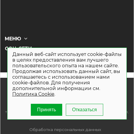
МЕНЮ
СОЦ СЕТИ
Данный веб-сайт использует cookie-файлы
в целях предоставления вам лучшего
пользовательского опыта на нашем сайте.
Продолжая использовать данный сайт, вы
соглашаетесь с использованием нами
cookie-файлов. Для получения
© 2019- 2026. Общество с ограниченной ответственностью
дополнительной информации см.
«Кронекс»
Политика Cookie
.
Информация на сайте носит рекламно-информационный
характер и не является публичной офертой. Для получения
подробной информации о наличии и стоимости указанных
Принять
Отказаться
товаров и (или) услуг , пожалуйста, обращайтесь по телефонам,
указанным на сайте.
Обработка персональных данных