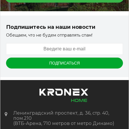
Террасная доска ДПК Outdoor 3D 150*25*3000 мм.
STORM/вельвет серый микс холодный
Подпишитесь на наши новости
Обещаем, что не будем отправлять спам!
Артикул:
DPK-2329
Размер
150*25*3000 мм
Цвет
Серый микс холодный
В наличии
Цена:
-
+
2 322.88
RUB / шт
КУПИТЬ
Ленинградский проспект, д. 36, стр. 40,
пом.210
(ВТБ-Арена, 710 метров от метро Динамо)