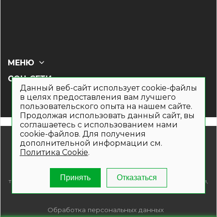
МЕНЮ
СОЦ СЕТИ
Данный веб-сайт использует cookie-файлы
в целях предоставления вам лучшего
пользовательского опыта на нашем сайте.
Продолжая использовать данный сайт, вы
соглашаетесь с использованием нами
cookie-файлов. Для получения
© 2019- 2026. Общество с ограниченной ответственностью
дополнительной информации см.
«Кронекс»
Политика Cookie
.
Информация на сайте носит рекламно-информационный
характер и не является публичной офертой. Для получения
подробной информации о наличии и стоимости указанных
Принять
Отказаться
товаров и (или) услуг , пожалуйста, обращайтесь по телефонам,
указанным на сайте.
Обработка персональных данных