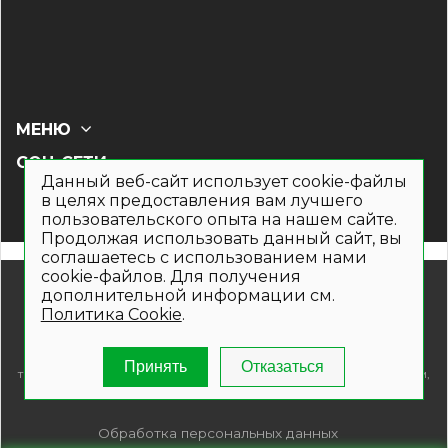
МЕНЮ
СОЦ СЕТИ
Данный веб-сайт использует cookie-файлы
в целях предоставления вам лучшего
пользовательского опыта на нашем сайте.
Продолжая использовать данный сайт, вы
соглашаетесь с использованием нами
cookie-файлов. Для получения
© 2019- 2026. Общество с ограниченной ответственностью
дополнительной информации см.
«Кронекс»
Политика Cookie
.
Информация на сайте носит рекламно-информационный
характер и не является публичной офертой. Для получения
подробной информации о наличии и стоимости указанных
Принять
Отказаться
товаров и (или) услуг , пожалуйста, обращайтесь по телефонам,
указанным на сайте.
Обработка персональных данных