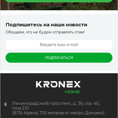
Террасная доска ДПК Outdoor 3D 150*25*3000 мм.
STORM/вельвет серый микс холодный
Подпишитесь на наши новости
Обещаем, что не будем отправлять спам!
Артикул:
DPK-2329
Размер
150*25*3000 мм
Цвет
Серый микс холодный
В наличии
Цена:
-
+
2 322.88
RUB / шт
КУПИТЬ
Ленинградский проспект, д. 36, стр. 40,
пом.210
(ВТБ-Арена, 710 метров от метро Динамо)