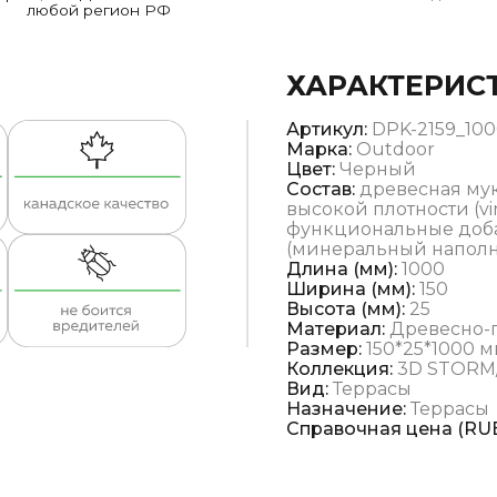
любой регион РФ
ХАРАКТЕРИС
Артикул:
DPK-2159_10
Марка:
Outdoor
Цвет:
Черный
Состав:
древесная мук
высокой плотности (vi
функциональные доба
(минеральный наполни
Длина (мм):
1000
Ширина (мм):
150
Высота (мм):
25
Материал:
Древесно-
Размер:
150*25*1000 
Коллекция:
3D STORM
Вид:
Террасы
Назначение:
Террасы
Справочная цена (RUB