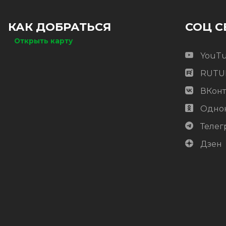
Цена:
-
+
КАК ДОБРАТЬСЯ
СОЦ С
2 322.88
RUB / шт
Открыть карту
ОЖИДАЕТСЯ
YouT
RUTU
ВКонт
Одно
Телег
Дзен