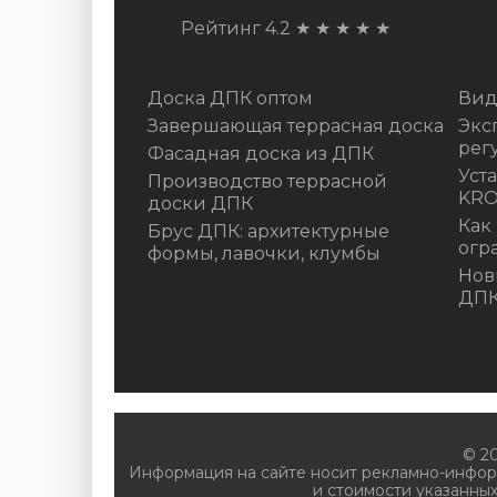
Рейтинг 4.2
★
★
★
★
★
Доска ДПК оптом
Вид
Завершающая террасная доска
Экс
рег
Фасадная доска из ДПК
Уст
Производство террасной
KR
доски ДПК
Как
Брус ДПК: архитектурные
огр
формы, лавочки, клумбы
Нов
ДП
© 2
Информация на сайте носит рекламно-инфор
и стоимости указанных