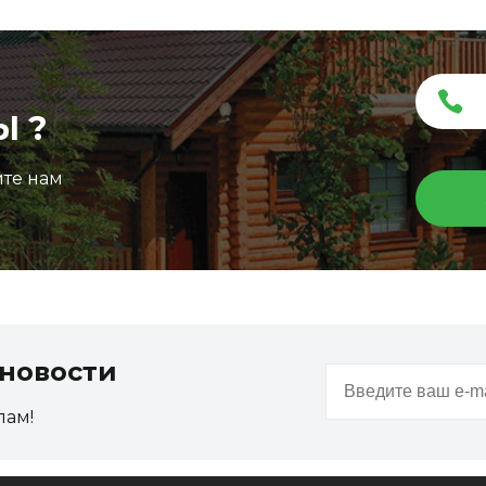
Ы ?
ите нам
Террасная доска ДПК Outdoor 3D
150*25*3000 мм. STORM/вельвет графит микс
новости
Артикул:
DPK-2327
пам!
Размер
150*25*3000 мм
Цвет
Графит микс
Ожидается