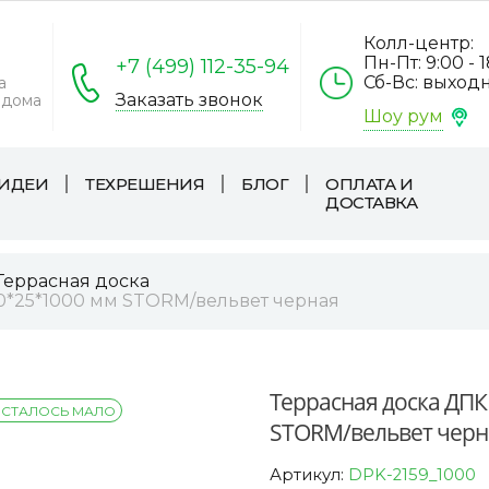
Колл-центр:
Пн-Пт: 9:00 - 
+7 (499) 112-35-94
Сб-Вс: выход
а
Заказать звонок
 дома
Шоу рум
ИДЕИ
ТЕХРЕШЕНИЯ
БЛОГ
ОПЛАТА И
ДОСТАВКА
Террасная доска
50*25*1000 мм STORM/вельвет черная
Террасная доска ДПК
СТАЛОСЬ МАЛО
STORM/вельвет черн
Артикул:
DPK-2159_1000