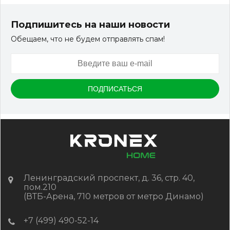
Террасная доска ДПК Outdoor 3D 150*25*3000 мм.
STORM/вельвет серый микс холодный
Подпишитесь на наши новости
Обещаем, что не будем отправлять спам!
Артикул:
DPK-2329
Размер
150*25*3000 мм
Цвет
Серый микс холодный
В наличии
Цена:
-
+
2 322.88
RUB / шт
КУПИТЬ
Ленинградский проспект, д. 36, стр. 40,
пом.210
(ВТБ-Арена, 710 метров от метро Динамо)
+7 (499) 490-52-14