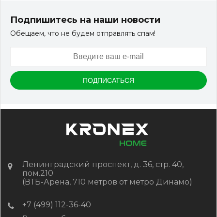
Террасная доска ДПК Outdoor 3D 150*25*3000 мм.
STORM/вельвет серый микс холодный
Подпишитесь на наши новости
Обещаем, что не будем отправлять спам!
Артикул:
DPK-2329
Размер
150*25*3000 мм
Цвет
Серый микс холодный
В наличии
Цена:
-
+
2 322.88
RUB / шт
КУПИТЬ
Ленинградский проспект, д. 36, стр. 40,
пом.210
(ВТБ-Арена, 710 метров от метро Динамо)
+7 (499) 112-36-40