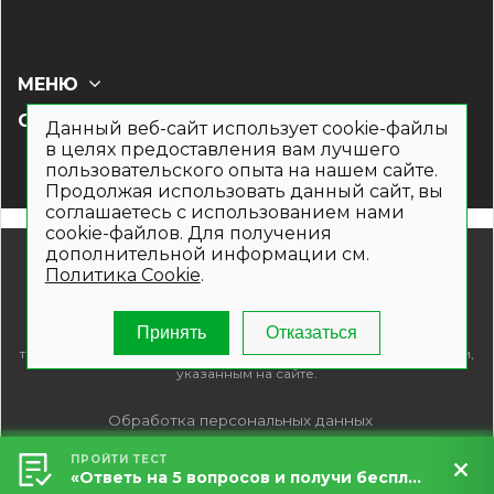
МЕНЮ
СОЦ СЕТИ
Данный веб-сайт использует cookie-файлы
в целях предоставления вам лучшего
пользовательского опыта на нашем сайте.
Продолжая использовать данный сайт, вы
соглашаетесь с использованием нами
cookie-файлов. Для получения
дополнительной информации см.
© 2019- 2026. Общество с ограниченной ответственностью
Политика Cookie
.
«Кронекс»
Информация на сайте носит рекламно-информационный
характер и не является публичной офертой. Для получения
Принять
Отказаться
подробной информации о наличии и стоимости указанных
товаров и (или) услуг , пожалуйста, обращайтесь по телефонам,
указанным на сайте.
Обработка персональных данных
Политика обработки файлов Cookie
ПРОЙТИ ТЕСТ
«Ответь на 5 вопросов и получи бесплатный расчет террасы за 5 минут!»