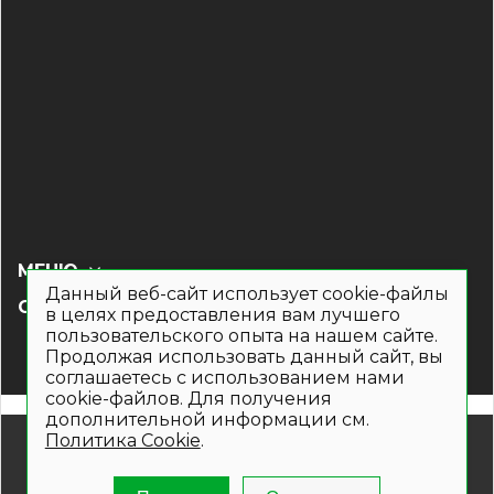
МЕНЮ
Данный веб-сайт использует cookie-файлы
СОЦ СЕТИ
в целях предоставления вам лучшего
пользовательского опыта на нашем сайте.
Продолжая использовать данный сайт, вы
соглашаетесь с использованием нами
cookie-файлов. Для получения
дополнительной информации см.
Политика Cookie
.
© 2019- 2026. Общество с ограниченной ответственностью
«Кронекс»
Информация на сайте носит рекламно-информационный