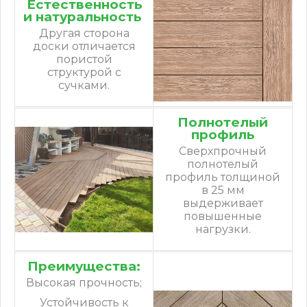
Естественность
и натуральность
Другая сторона
доски отличается
пористой
структурой с
сучками.
Полнотелый
профиль
Сверхпрочный
полнотелый
профиль толщиной
в 25 мм
выдерживает
повышенные
нагрузки.
Преимущества:
Высокая прочность;
Устойчивость к