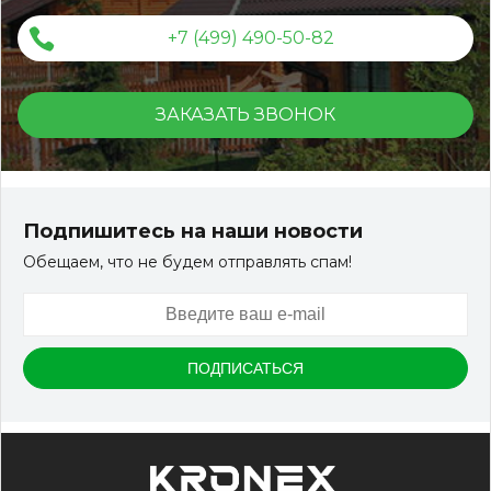
террасной доски ДПК
+7 (499) 490-50-82
ЗАКАЗАТЬ ЗВОНОК
Террасная доска ДПК KRONEX INDUSTRIAL
150*25*3000 мм. вельвет дуб
Подпишитесь на наши новости
Обещаем, что не будем отправлять спам!
Артикул:
DPK-2215
Размер
150*25*3000 мм.
Цвет
Дуб
В наличии
Цена:
-
+
1 647.00
RUB / шт
КУПИТЬ