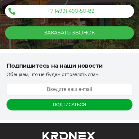
+7 (499) 490-50-82
ЗАКАЗАТЬ ЗВОНОК
Террасная доска ДПК Outdoor 3D 150*25*3000 мм.
STORM/вельвет серый микс холодный
Подпишитесь на наши новости
Обещаем, что не будем отправлять спам!
Артикул:
DPK-2329
Размер
150*25*3000 мм
Цвет
Серый микс холодный
В наличии
Цена:
-
+
2 322.88
RUB / шт
КУПИТЬ