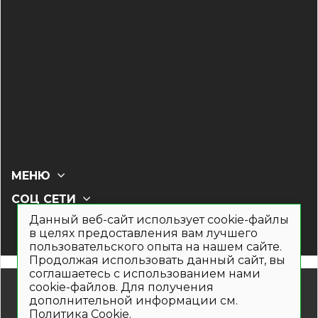
МЕНЮ
СОЦ СЕТИ
Данный веб-сайт использует cookie-файлы
в целях предоставления вам лучшего
пользовательского опыта на нашем сайте.
Продолжая использовать данный сайт, вы
соглашаетесь с использованием нами
© 2019- 2026. Общество с ограниченной ответственностью
cookie-файлов. Для получения
«Кронекс»
дополнительной информации см.
Информация на сайте носит рекламно-информационный
Политика Cookie
.