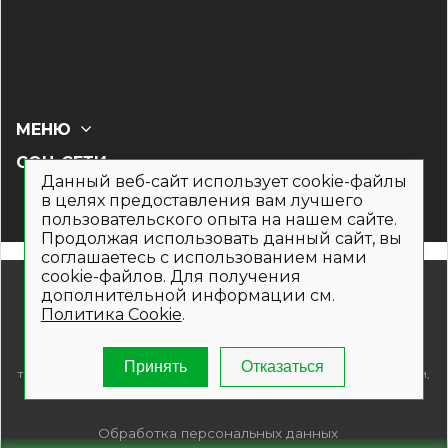
МЕНЮ
СОЦ СЕТИ
Данный веб-сайт использует cookie-файлы
в целях предоставления вам лучшего
пользовательского опыта на нашем сайте.
Продолжая использовать данный сайт, вы
соглашаетесь с использованием нами
cookie-файлов. Для получения
© 2019- 2026. Общество с ограниченной ответственностью
дополнительной информации см.
«Кронекс»
Политика Cookie
.
Информация на сайте носит рекламно-информационный
характер и не является публичной офертой. Для получения
подробной информации о наличии и стоимости указанных
Принять
Отказаться
товаров и (или) услуг , пожалуйста, обращайтесь по телефонам,
указанным на сайте.
Обработка персональных данных