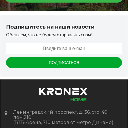
Террасная доска ДПК Outdoor 3D 150*25*3000 мм.
STORM/вельвет серый микс холодный
Подпишитесь на наши новости
Обещаем, что не будем отправлять спам!
Артикул:
DPK-2329
Размер
150*25*3000 мм
Цвет
Серый микс холодный
В наличии
Цена:
-
+
2 322.88
RUB / шт
КУПИТЬ
Ленинградский проспект, д. 36, стр. 40,
пом.210
(ВТБ-Арена, 710 метров от метро Динамо)