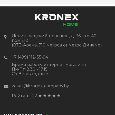
-
+
1 647.00
RUB / шт
КУПИТЬ
Ленинградский проспект, д. 36, стр. 40,
пом.210
(ВТБ-Арена, 710 метров от метро Динамо)
+7 (499) 112-35-94
Время работы интернет-магазина:
Пн-Пт: 8.30 - 17.15
Сб-Вс: выходные
zakaz@kronex-company.by
Рейтинг 4.2
★
★
★
★
★