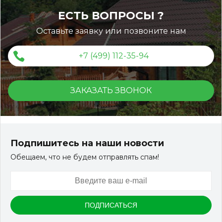
ЕСТЬ ВОПРОСЫ ?
Монтаж вентфасада из
Оставьте заявку или позвоните нам
универсальной доски ДПК
+7 (499) 112-35-94
ЗАКАЗАТЬ ЗВОНОК
Террасная доска ДПК KRONEX INDUSTRIAL
150*25*3000 мм. вельвет дуб
Подпишитесь на наши новости
Обещаем, что не будем отправлять спам!
Артикул:
DPK-2215
Размер
150*25*3000 мм.
Цвет
Дуб
В наличии
Цена: