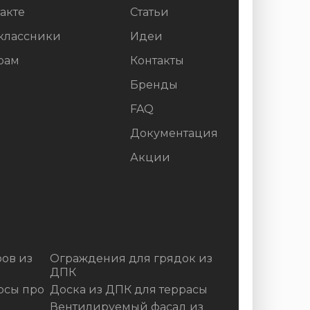
акте
Статьи
классники
Идеи
рам
Контакты
Бренды
FAQ
Документация
Акции
ов из
Ограждения для грядок из
ДПК
осы про
Доска из ДПК для террасы
Вентилируемый фасад из