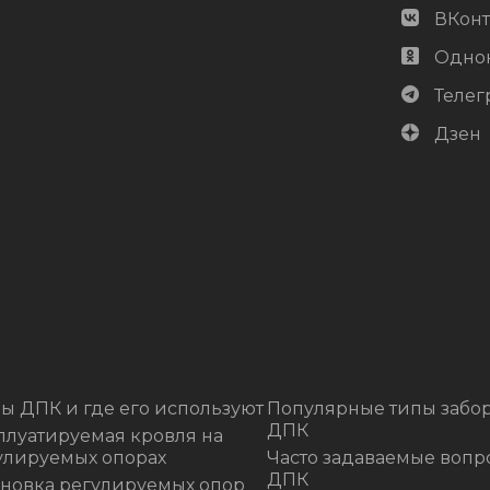
ВКонт
Одно
Телег
Дзен
ы ДПК и где его используют
Популярные типы забор
ДПК
плуатируемая кровля на
улируемых опорах
Часто задаваемые вопр
ДПК
ановка регулируемых опор