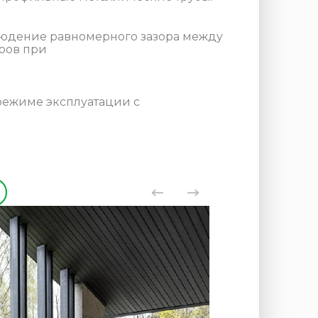
людение равномерного зазора между
ров при
режиме эксплуатации с