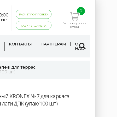
0
18:00
РАСЧЕТ ПО ПРОЕКТУ
ные
Ваша корзина
КАБИНЕТ ДИЛЕРА
пуста
КОНТАКТЫ
ПАРТНЕРАМ
О
НАС
епеж для террас
100 шт)
ый KRONEX № 7 для каркаса
лаги ДПК (упак/100 шт)