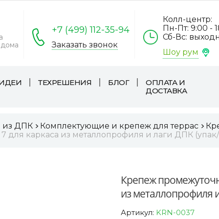
Колл-центр:
Пн-Пт: 9:00 - 
+7 (499) 112-35-94
Сб-Вс: выход
а
Заказать звонок
 дома
Шоу рум
ИДЕИ
ТЕХРЕШЕНИЯ
БЛОГ
ОПЛАТА И
ДОСТАВКА
а из ДПК
Комплектующие и крепеж для террас
Кр
для каркаса из металлопрофиля и лаги ДПК (упак/
Крепеж промежуточн
из металлопрофиля и 
Артикул:
KRN-0037