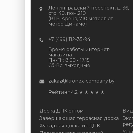
Ленинградский проспект, д. 36,
стр. 40, пом.210
(ВТБ-Арена, 710 метров от
метро Динамо)
+7 (499) 112-35-94
Время работы интернет-
магазина:
Пн-Пт: 8.30 - 17.15
Сб-Вс: выходные
zakaz@kronex-company.by
Рейтинг 4.2
★
★
★
★
★
Доска ДПК оптом
Вид
Завершающая террасная доска
Экс
рег
Фасадная доска из ДПК
Уст